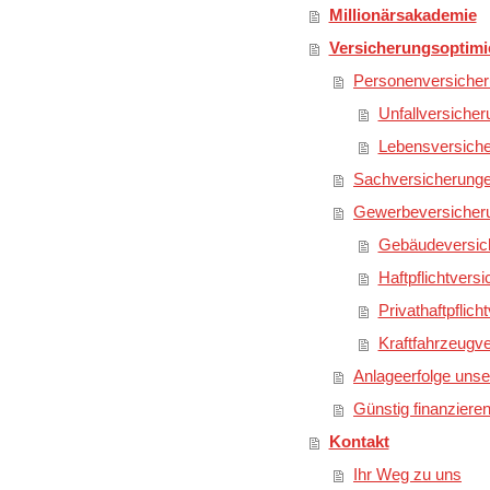
Millionärsakademie
Versicherungsoptimi
Personenversiche
Unfallversicher
Lebensversich
Sachversicherung
Gewerbeversicher
Gebäudeversic
Haftpflichtvers
Privathaftpflich
Kraftfahrzeugv
Anlageerfolge uns
Günstig finanziere
Kontakt
Ihr Weg zu uns